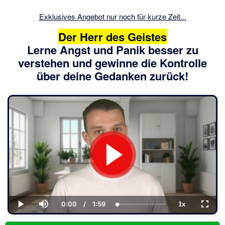
Exklusives Angebot nur noch für kurze Zeit...
Der Herr des Geistes
Lerne Angst und Panik besser zu
verstehen und gewinne die Kontrolle
über deine Gedanken zurück!
0:00
/
1:59
1x
Current
Duration
Loaded
:
Play
Mute
Playback
Fullsc
Time
3.03%
Rate